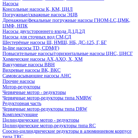
Насосы
Консольные насосы К, КМ, ЦНЛ
Погружные/скважные насосы ЭЦВ
Дренажные/фекальные погружные насосы ГНОМ-LC,ЦМК,
ЦМФ, НПК
Насосы двухстороннего входа Д,1Д,2Д
Насосы для сточных вод СМ,СД
Шестерёные насосы Ш, НМШ, НБ, ДС-125, Г, БГ
In-line насосы TD, CDM(F)
Повысительные насосы/горизонтальные насосы ЦНС, ЦНСГ
Химические насосы АХ,АХО, Х, ХМ
Вакуумные насосы ВВН
Вихревые насосы ВК, ВКС
Самовсасывающие насосы АНС
Прочие насосы
Мотор-редукторы
Червячные мотор - редукторы
Червячные мотор-редукторы типа NMRW
Редукторная часть
Червячные мотор-редукторы типа DRW
Комплектующие
Цилиндрические мотор - редукторы
Цилиндрические мотор-редукторы типа RC
Соосно-цилиндрические редукторы в алюминиевом корпусе
типа TRC