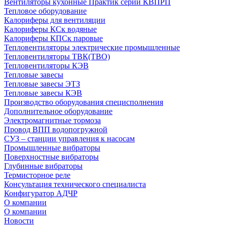
Вентиляторы кухонные Практик серии КВПРП
Тепловое оборудование
Калориферы для вентиляции
Калориферы КСк водяные
Калориферы КПСк паровые
Тепловентиляторы электрические промышленные
Тепловентиляторы ТВК(ТВО)
Тепловентиляторы КЭВ
Тепловые завесы
Тепловые завесы ЭТЗ
Тепловые завесы КЭВ
Производство оборудования специсполнения
Дополнительное оборудование
Электромагнитные тормоза
Провод ВПП водопогружной
СУЗ – станции управления к насосам
Промышленные вибраторы
Поверхностные вибраторы
Глубинные вибраторы
Термисторное реле
Консультация технического специалиста
Конфигуратор АДЧР
О компании
О компании
Новости