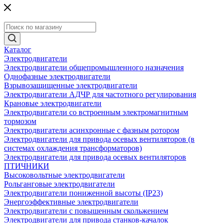
Каталог
Электродвигатели
Электродвигатели общепромышленного назначения
Однофазные электродвигатели
Взрывозащищенные электродвигатели
Электродвигатели АДЧР для частотного регулирования
Крановые электродвигатели
Электродвигатели со встроенным электромагнитным
тормозом
Электродвигатели асинхронные с фазным ротором
Электродвигатели для привода осевых вентиляторов (в
системах охлаждения трансформаторов)
Электродвигатели для привода осевых вентиляторов
ПТИЧНИКИ
Высоковольтные электродвигатели
Рольганговые электродвигатели
Электродвигатели пониженной высоты (IP23)
Энергоэффективные электродвигатели
Электродвигатели с повышенным скольжением
Электродвигатели для привода станков-качалок