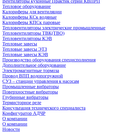
Вентиляторы кухонные Практик серии КВПРП
Тепловое оборудование
Калориферы для вентиляции
Калориферы КСк водяные
Калориферы КПСк паровые
Тепловентиляторы электрические промышленные
Тепловентиляторы ТВК(ТВО)
Тепловентиляторы КЭВ
Тепловые завесы
Тепловые завесы ЭТЗ
Тепловые завесы КЭВ
Производство оборудования специсполнения
Дополнительное оборудование
Электромагнитные тормоза
Провод ВПП водопогружной
СУЗ – станции управления к насосам
Промышленные вибраторы
Поверхностные вибраторы
Глубинные вибраторы
Термисторное реле
Консультация технического специалиста
Конфигуратор АДЧР
О компании
О компании
Новости