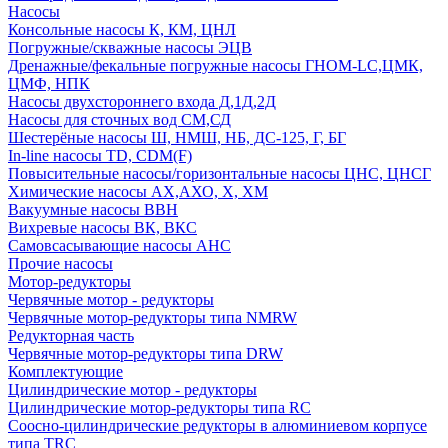
Насосы
Консольные насосы К, КМ, ЦНЛ
Погружные/скважные насосы ЭЦВ
Дренажные/фекальные погружные насосы ГНОМ-LC,ЦМК,
ЦМФ, НПК
Насосы двухстороннего входа Д,1Д,2Д
Насосы для сточных вод СМ,СД
Шестерёные насосы Ш, НМШ, НБ, ДС-125, Г, БГ
In-line насосы TD, CDM(F)
Повысительные насосы/горизонтальные насосы ЦНС, ЦНСГ
Химические насосы АХ,АХО, Х, ХМ
Вакуумные насосы ВВН
Вихревые насосы ВК, ВКС
Самовсасывающие насосы АНС
Прочие насосы
Мотор-редукторы
Червячные мотор - редукторы
Червячные мотор-редукторы типа NMRW
Редукторная часть
Червячные мотор-редукторы типа DRW
Комплектующие
Цилиндрические мотор - редукторы
Цилиндрические мотор-редукторы типа RC
Соосно-цилиндрические редукторы в алюминиевом корпусе
типа TRC