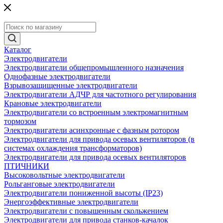
Каталог
Электродвигатели
Электродвигатели общепромышленного назначения
Однофазные электродвигатели
Взрывозащищенные электродвигатели
Электродвигатели АДЧР для частотного регулирования
Крановые электродвигатели
Электродвигатели со встроенным электромагнитным
тормозом
Электродвигатели асинхронные с фазным ротором
Электродвигатели для привода осевых вентиляторов (в
системах охлаждения трансформаторов)
Электродвигатели для привода осевых вентиляторов
ПТИЧНИКИ
Высоковольтные электродвигатели
Рольганговые электродвигатели
Электродвигатели пониженной высоты (IP23)
Энергоэффективные электродвигатели
Электродвигатели с повышенным скольжением
Электродвигатели для привода станков-качалок