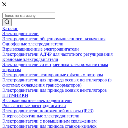
Каталог
Электродвигатели
Электродвигатели общепромышленного назначения
Однофазные электродвигатели
Взрывозащищенные электродвигатели
Электродвигатели АДЧР для частотного регулирования
Крановые электродвигатели
Электродвигатели со встроенным электромагнитным
тормозом
Электродвигатели асинхронные с фазным ротором
Электродвигатели для привода осевых вентиляторов (в
системах охлаждения трансформаторов)
Электродвигатели для привода осевых вентиляторов
ПТИЧНИКИ
Высоковольтные электродвигатели
Рольганговые электродвигатели
Электродвигатели пониженной высоты (IP23)
Энергоэффективные электродвигатели
Электродвигатели с повышенным скольжением
Электродвигатели для привода станков-качалок