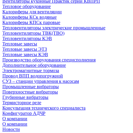
Вентиляторы кухонные Практик серии КВПРП
Тепловое оборудование
Калориферы для вентиляции
Калориферы КСк водяные
Калориферы КПСк паровые
Тепловентиляторы электрические промышленные
Тепловентиляторы ТВК(ТВО)
Тепловентиляторы КЭВ
Тепловые завесы
Тепловые завесы ЭТЗ
Тепловые завесы КЭВ
Производство оборудования специсполнения
Дополнительное оборудование
Электромагнитные тормоза
Провод ВПП водопогружной
СУЗ – станции управления к насосам
Промышленные вибраторы
Поверхностные вибраторы
Глубинные вибраторы
Термисторное реле
Консультация технического специалиста
Конфигуратор АДЧР
О компании
О компании
Новости