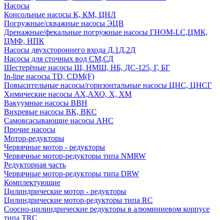
Насосы
Консольные насосы К, КМ, ЦНЛ
Погружные/скважные насосы ЭЦВ
Дренажные/фекальные погружные насосы ГНОМ-LC,ЦМК,
ЦМФ, НПК
Насосы двухстороннего входа Д,1Д,2Д
Насосы для сточных вод СМ,СД
Шестерёные насосы Ш, НМШ, НБ, ДС-125, Г, БГ
In-line насосы TD, CDM(F)
Повысительные насосы/горизонтальные насосы ЦНС, ЦНСГ
Химические насосы АХ,АХО, Х, ХМ
Вакуумные насосы ВВН
Вихревые насосы ВК, ВКС
Самовсасывающие насосы АНС
Прочие насосы
Мотор-редукторы
Червячные мотор - редукторы
Червячные мотор-редукторы типа NMRW
Редукторная часть
Червячные мотор-редукторы типа DRW
Комплектующие
Цилиндрические мотор - редукторы
Цилиндрические мотор-редукторы типа RC
Соосно-цилиндрические редукторы в алюминиевом корпусе
типа TRC