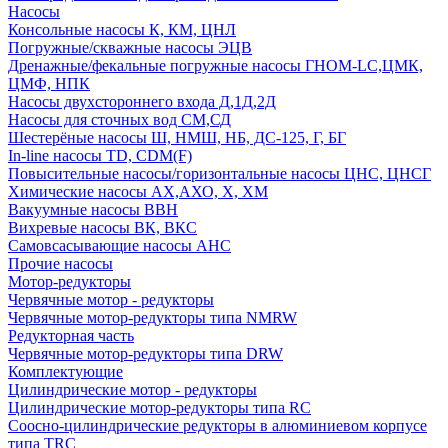
Насосы
Консольные насосы К, КМ, ЦНЛ
Погружные/скважные насосы ЭЦВ
Дренажные/фекальные погружные насосы ГНОМ-LC,ЦМК,
ЦМФ, НПК
Насосы двухстороннего входа Д,1Д,2Д
Насосы для сточных вод СМ,СД
Шестерёные насосы Ш, НМШ, НБ, ДС-125, Г, БГ
In-line насосы TD, CDM(F)
Повысительные насосы/горизонтальные насосы ЦНС, ЦНСГ
Химические насосы АХ,АХО, Х, ХМ
Вакуумные насосы ВВН
Вихревые насосы ВК, ВКС
Самовсасывающие насосы АНС
Прочие насосы
Мотор-редукторы
Червячные мотор - редукторы
Червячные мотор-редукторы типа NMRW
Редукторная часть
Червячные мотор-редукторы типа DRW
Комплектующие
Цилиндрические мотор - редукторы
Цилиндрические мотор-редукторы типа RC
Соосно-цилиндрические редукторы в алюминиевом корпусе
типа TRC