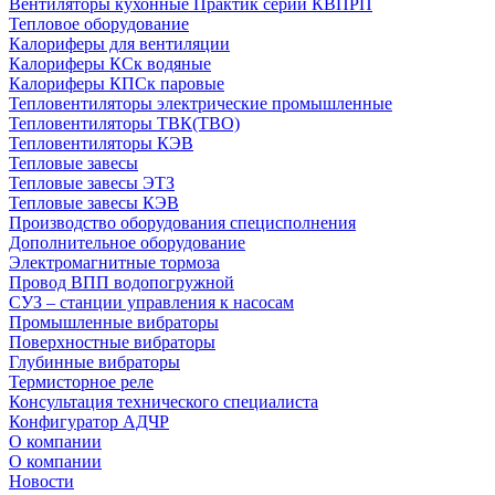
Вентиляторы кухонные Практик серии КВПРП
Тепловое оборудование
Калориферы для вентиляции
Калориферы КСк водяные
Калориферы КПСк паровые
Тепловентиляторы электрические промышленные
Тепловентиляторы ТВК(ТВО)
Тепловентиляторы КЭВ
Тепловые завесы
Тепловые завесы ЭТЗ
Тепловые завесы КЭВ
Производство оборудования специсполнения
Дополнительное оборудование
Электромагнитные тормоза
Провод ВПП водопогружной
СУЗ – станции управления к насосам
Промышленные вибраторы
Поверхностные вибраторы
Глубинные вибраторы
Термисторное реле
Консультация технического специалиста
Конфигуратор АДЧР
О компании
О компании
Новости