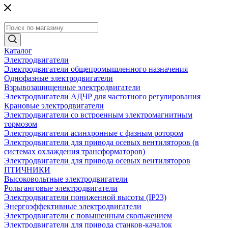
Каталог
Электродвигатели
Электродвигатели общепромышленного назначения
Однофазные электродвигатели
Взрывозащищенные электродвигатели
Электродвигатели АДЧР для частотного регулирования
Крановые электродвигатели
Электродвигатели со встроенным электромагнитным
тормозом
Электродвигатели асинхронные с фазным ротором
Электродвигатели для привода осевых вентиляторов (в
системах охлаждения трансформаторов)
Электродвигатели для привода осевых вентиляторов
ПТИЧНИКИ
Высоковольтные электродвигатели
Рольганговые электродвигатели
Электродвигатели пониженной высоты (IP23)
Энергоэффективные электродвигатели
Электродвигатели с повышенным скольжением
Электродвигатели для привода станков-качалок